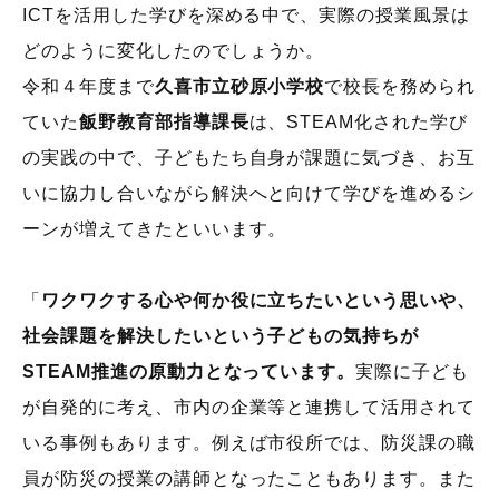
ICT
を活用した学びを深める中で、実際の授業風景は
どのように変化したのでしょうか。
令和４年度まで
久喜市立砂原小学校
で校長を務められ
ていた
飯野教育部指導課長
は、
STEAM
化された学び
の実践の中で、子どもたち自身が課題に気づき、お互
いに協力し合いながら解決へと向けて学びを進めるシ
ーンが増えてきたといいます。
「
ワクワクする心や何か役に立ちたいという思いや、
社会課題を解決したいという子どもの気持ちが
STEAM推進の原動力となっています。
実際に子ども
が自発的に考え、市内の企業等と連携して活用されて
いる事例もあります。例えば市役所では、防災課の職
員が防災の授業の講師となったこともあります。また