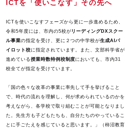
ICTを「使いこなす」その先へ
ICTを使いこなすフェーズから更に一歩進めるため、
令和
5
年度には、市内の
5
校が
リーディングDXスクー
ル事業
の指定を受け、更に２つの中学校が
生成AIパ
イロット校
に指定されています。また、文部科学省が
進めている
授業時数特例校制度
においても、市内
31
校全てが指定を受けています。
「国の色々な改革の事業に率先して手を挙げること
で、時代の流れを理解し、何が求められているのかを
考えながら、各学校で取り組むことが可能となりまし
た。先生方も子どもたちも、自分たちのやっているこ
とに手ごたえを感じていると思います。」（柿沼教育