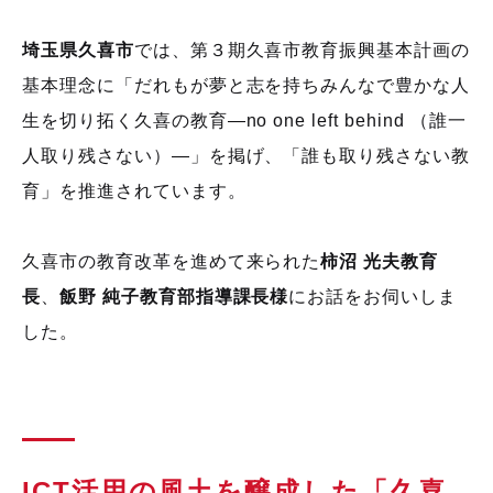
埼玉県久喜市
では、第３期久喜市教育振興基本計画の
基本理念に「だれもが夢と志を持ちみんなで豊かな人
生を切り拓く久喜の教育—
no one left behind
（誰一
人取り残さない）—」を掲げ、「誰も取り残さない教
育」を推進されています。
久喜市の教育改革を進めて来られた
柿沼 光夫教育
長
、
飯野 純子教育部指導課長様
にお話をお伺いしま
した。
ICT活用の風土を醸成した「久喜