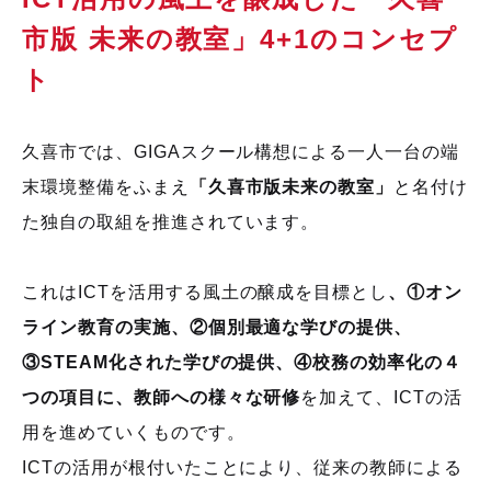
市版 未来の教室」
4+1
のコンセプ
ト
久喜市では、
GIGA
スクール構想による一人一台の端
末環境整備をふまえ
「久喜市版未来の教室」
と名付け
た独自の取組を推進されています。
これは
ICT
を活用する風土の醸成を目標とし
、①オン
ライン教育の実施、②個別最適な学びの提供、
③STEAM化された学びの提供、④校務の効率化の４
つの項目に、教師への様々な研修
を加えて、
ICT
の活
用を進めていくものです。
ICT
の活用が根付いたことにより、従来の教師による